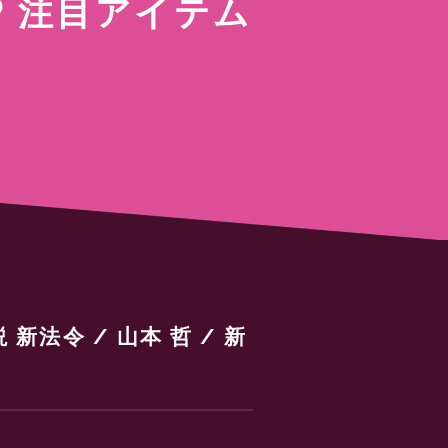
注目アイテム
法令 / 山本 哲 / 新